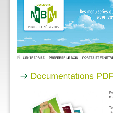
L’ENTREPRISE
PRÉFÉRER LE BOIS
PORTES ET FENÊTR
Documentations PD
Po
té
Té
Té