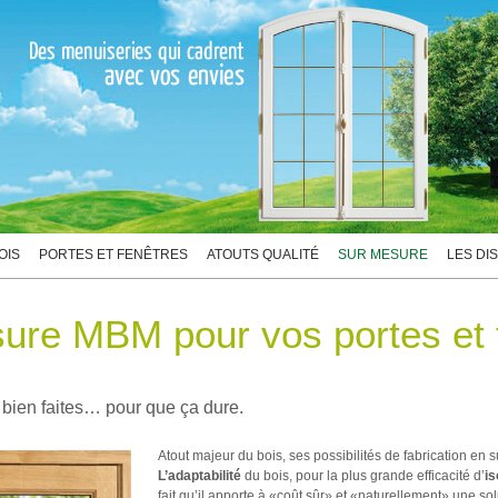
OIS
PORTES ET FENÊTRES
ATOUTS QUALITÉ
SUR MESURE
LES DI
ure MBM pour vos portes et 
bien faites… pour que ça dure.
Atout majeur du bois, ses possibilités de fabrication en su
L’adaptabilité
du bois, pour la plus grande efficacité d’
is
fait qu’il apporte à «coût sûr» et «naturellement» une so