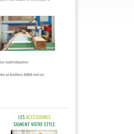
lus sophistiquées.
rtes et fenêtres MBM met en