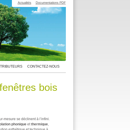
Actualités
Documentations PDF
STRIBUTEURS
CONTACTEZ-NOUS
fenêtres bois
r-mesure se déclinent à l’infini.
olation phonique
et
thermique
,
lution esthétique et technique à